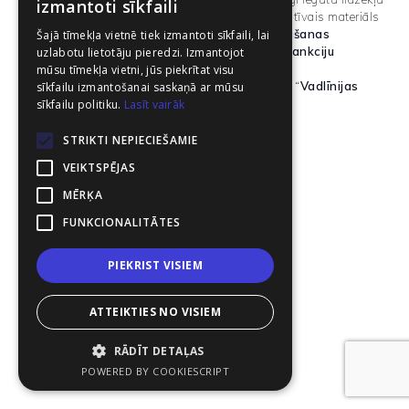
izmantoti sīkfaili
legalizācijas novēršanas dienesta informatīvais materiāls
INFORMATĪVI MATERIĀLI
“
Mīti un patiesiba par naudas atmazgāšanas
Šajā tīmekļa vietnē tiek izmantoti sīkfaili, lai
apkarošanu un starptautisko finanšu sankciju
uzlabotu lietotāju pieredzi. Izmantojot
ievērošanu
“
mūsu tīmekļa vietni, jūs piekrītat visu
KONTAKTI
Ārlietu ministrijas informatīvais materiāls “
Vadlīnijas
sīkfailu izmantošanai saskaņā ar mūsu
sankciju efektīvai ieviešanai Latvijā
“
sīkfailu politiku.
Lasīt vairāk
LINK
STRIKTI NEPIECIEŠAMIE
VEIKTSPĒJAS
MĒRĶA
SEARCH
FUNKCIONALITĀTES
© 2025 Doku.lv. Visas tiesības aizsargātas.
PIEKRIST VISIEM
Link
Link
ATTEIKTIES NO VISIEM
RĀDĪT DETAĻAS
POWERED BY COOKIESCRIPT