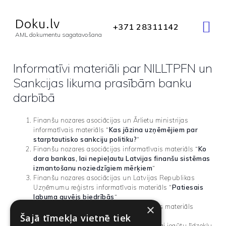
Open
Link
Doku.lv
+371 28311142
Doku.lv
AML dokumentu sagatavošana
AML dokumentu sagatavošana
Informatīvi materiāli par NILLTPFN un
AML UN SANKCIJAS
Sankcijas likuma prasībām banku
darbībā
LICENCĒŠANA
Finanšu nozares asociācijas un Ārlietu ministrijas
AML APMĀCĪBAS
informatīvais materiāls “
Kas jāzina uzņēmējiem par
starptautisko sankciju politiku?
“
AML TESTS
Finanšu nozares asociācijas informatīvais materiāls “
Ko
dara bankas, lai nepieļautu Latvijas finanšu sistēmas
izmantošanu noziedzīgiem mērķiem
“
VID PĀRBAUDES
Finanšu nozares asociācijas un Latvijas Republikas
Uzņēmumu reģistrs informatīvais materiāls “
Patiesais
PAR AML
labuma guvējs biedrībās
“
×
Finanšu nozares asociācijas informatīvais materiāls
“
Kāpēc bankas jautā
“
Šajā tīmekļa vietnē tiek
AIZDEVUMU DOŠANA
Finanšu nozares asociācijas un Noziedzīgi iegūtu līdzekļu